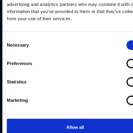
advertising and analytics partners who may combine it with o
zdobycia nagrody użytkownikom
information that you’ve provided to them or that they’ve colle
korzystającym z potężnego sprzętu.
from your use of their services.
Taka konstrukcja poskutkowała
centralizacją sieci
Consent
Necessary
Selection
blockchainowych
, skłaniając
rynkowych liderów do zakupienia
Preferences
tysięcy urządzeń o ogromnym
potencjale wydobywczym (ASIC).
Statistics
Operację tą określa się mianem
mining pool
(kopalnia). Pozwala ona
Marketing
użytkownikom jednocześnie
angażować wszystkie swoje zasoby,
aby zwiększyć własne szanse
Allow all