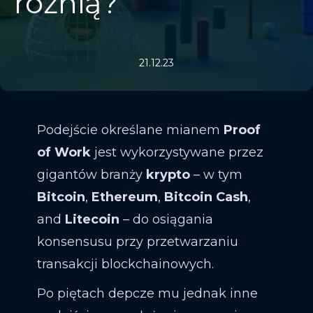
różnią?
21.12.23
Podejście określane mianem
Proof
of Work
jest wykorzystywane przez
gigantów branży
krypto
– w tym
Bitcoin
,
Ethereum
,
Bitcoin Cash
,
and
Litecoin
– do osiągania
konsensusu przy przetwarzaniu
transakcji blockchainowych.
Po piętach depcze mu jednak inne