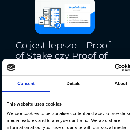
Co jest lepsze – Proof
of Stake czy Proof of
Work?
Zdaniem wielu,
Proof of Stake
jest
Consent
Details
About
znacznie lepszym modelem niż Proof
of Work, ponieważ
decentralizuje
This website uses cookies
system nagradzania bloków.
We use cookies to personalise content and ads, to provide s
Łańcuchy bloków Proof of Stake
media features and to analyse our traffic. We also share
information about your use of our site with our social media,
gwarantują znacznie większą szansę