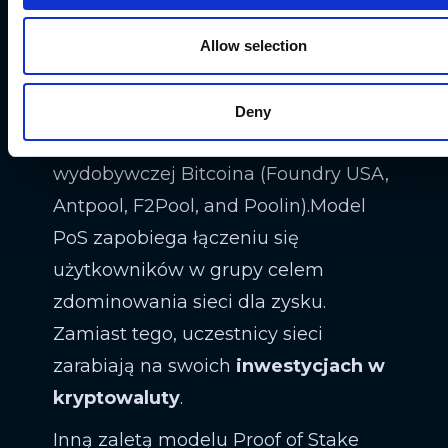
rozwiązania problemu
kryptograficznego jako pierwszy z
Allow selection
węzłów.
Obecnie,
cztery kopalnie
kontrolują
Deny
więcej niż 50% całej mocy
wydobywczej Bitcoina (Foundry USA,
Antpool, F2Pool, and Poolin).Model
PoS zapobiega łączeniu się
użytkowników w grupy celem
zdominowania sieci dla zysku.
Zamiast tego, uczestnicy sieci
zarabiają na swoich
inwestycjach w
kryptowaluty
.
Inną zaletą modelu Proof of Stake