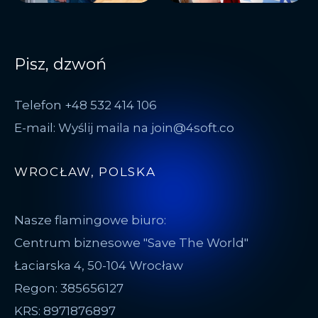
Pisz, dzwoń
Telefon +48 532 414 106
E-mail: Wyślij maila na join@4soft.co
WROCŁAW, POLSKA
Nasze flamingowe biuro:
Centrum biznesowe "Save The World"
Łaciarska 4, 50-104 Wrocław
Regon: 385656127
KRS: 8971876897