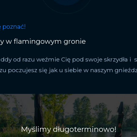
ę poznać!
y w flamingowym gronie
ddy od razu weźmie Cię pod swoje skrzydła i s
azu poczujesz się jak u siebie w naszym gnieźdz
Myślimy długoterminowo!