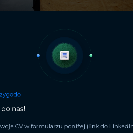
rzygodo
 do nas!
swoje CV w formularzu poniżej (link do Linkedi