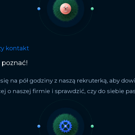
y kontakt
ę poznać!
 się na pół godziny z naszą rekruterką, aby dow
ej o naszej firmie i sprawdzić, czy do siebie p