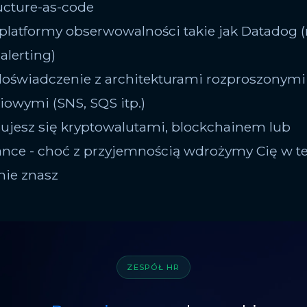
ructure-as-code
 platformy obserwowalności takie jak Datadog (
 alerting)
doświadczenie z architekturami rozproszonymi
iowymi (SNS, SQS itp.)
esujesz się kryptowalutami, blockchainem lub
nce - choć z przyjemnością wdrożymy Cię w t
 nie znasz
ZESPÓŁ HR