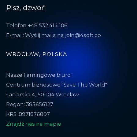
Pisz, dzwoń
Telefon +48 532 414 106
E-mail: Wyślij maila na join@4soft.co
WROCŁAW, POLSKA
Nasze flamingowe biuro:
Centrum biznesowe "Save The World"
Łaciarska 4, 50-104 Wrocław
Regon: 385656127
KRS: 8971876897
Znajdź nas na mapie