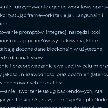
anie i utrzymywanie agentic workflows oparty
korzystując frameworki takie jak LangChain i
aph
ktowanie promptów, integracji narzędzi (tool
tions) oraz pipeline'ów wyszukiwania, które
tałcają złożone dane blockchain w użyteczne
dzi dla analityków
enie i przeprowadzanie ewaluacji w celu mierze
 jakości, niezawodności oraz opóźnień (latency
w generowanych przez LLM
owanie i tworzenie usług backendowych, API
jących funkcje AI, z użyciem TypeScript i Node.