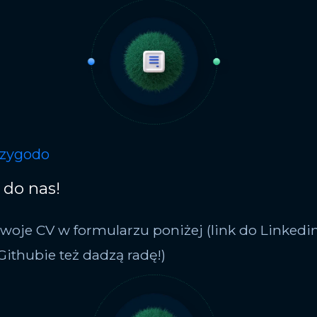
rzygodo
 do nas!
swoje CV w formularzu poniżej (link do Linkedi
Githubie też dadzą radę!)