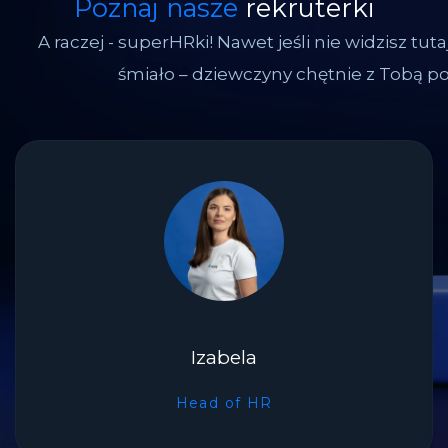
Poznaj nasze
rekruterki
A raczej - superHRki! Nawet jeśli nie widzisz tutaj
śmiało – dziewczyny chętnie z Tobą p
Izabela
Head of HR